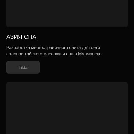
Воспользуйтесь консультацией
Акселератор юниорных проектов
маркетолога агентства
Разработка сайта для акселерационной
Tilda