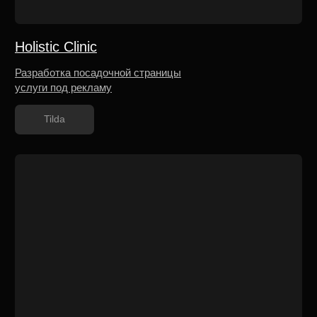
colibri
Концепция интернет-магазина продукции для
прокола ушей и носа
Tilda