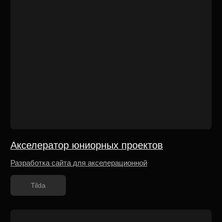
GLADKO space
Разработка многостраничного сайта премиум
клиники в Нижнем Новгороде
Tilda
ENHEL ROYAL COMMUNITY
Разработка сайта сообщества врачей и
косметологов ENHEL DOME