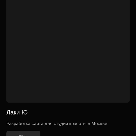
AZ Beauty Ростов-на-Дону
Разработка сайта для онлайн школы косметолога
Tilda
ПЕРСОНА МОСКОВСКИЙ
Разработка сайта премиум салона красоты