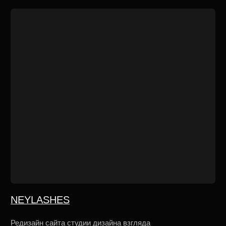
ЭРТЕ
Интернет-магазин проф.косметики ЭРТЕ
Tilda
Косметология Скин Глоу
Разработка сайта для клиники косметологии
Tilda