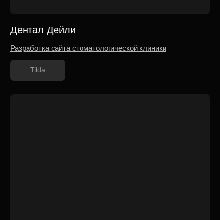
Разработка многостраничного сайта премиум
сети студий в Красноярске
Tilda
SCALINGCLUB
Разработка сайта для выездного мастермайнда
Tilda