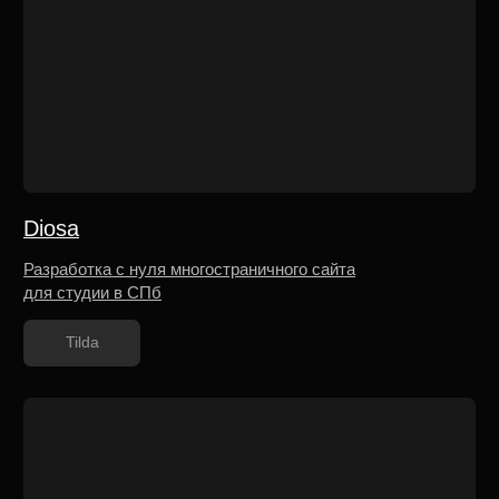
Аудит карточки организации
и рекламной ГЕО подписки
на Яндекс картах
Заказать
0 руб.
ENHEL DOME
Услуги
Портфолио
Блог
Контакты
Разработка интерактивного меню для
Medical Wellness Dome ENHEL
Tilda