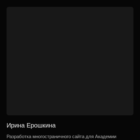
Менторский круг Стоянова
Разработка сайта менторского круга Игоря
Стоянова
Tilda